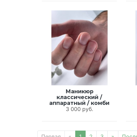
Маникюр
классический /
аппаратный / комби
3 000 руб.
Первая
«
1
2
3
»
Посл