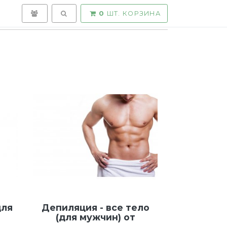
ГЛАВНАЯ
ВХОД
TOGGLE SEARCH
0
ШТ.
КОРЗИНА
для
Депиляция - все тело
(для мужчин) от