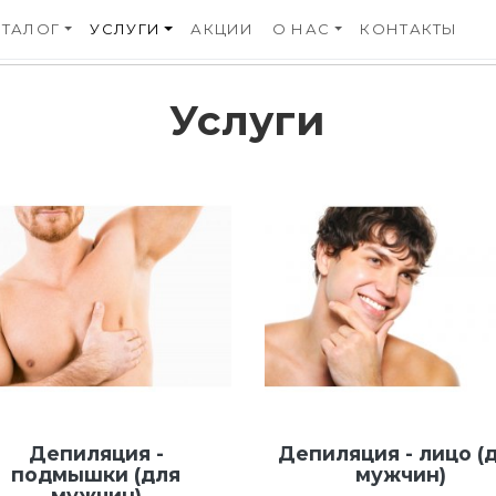
- на Главную
АТАЛОГ
УСЛУГИ
АКЦИИ
О НАС
КОНТАКТЫ
Услуги
Депиляция -
Депиляция - лицо (
подмышки (для
мужчин)
мужчин)