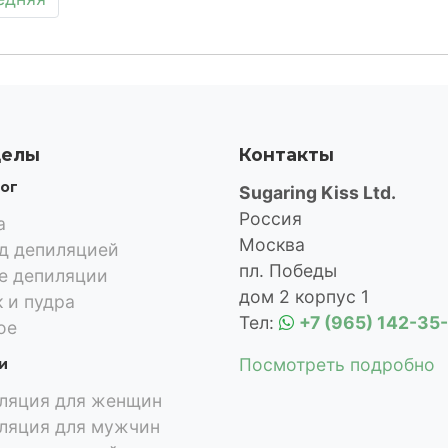
делы
Контакты
ог
Sugaring Kiss Ltd.
Россия
а
Москва
д депиляцией
пл. Победы
е депиляции
дом 2 корпус 1
к и пудра
Тел:
+7 (965) 142-35
ое
Посмотреть подробно
и
ляция для женщин
ляция для мужчин